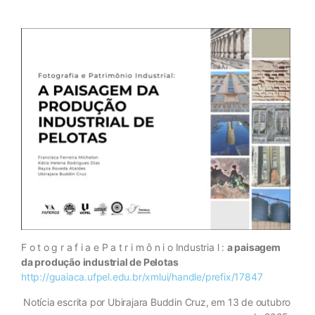
F o t o g r a f i a e P a t r i m ô n i o Industria l :
a paisagem
da produção industrial de Pelotas
http://guaiaca.ufpel.edu.br/xmlui/handle/prefix/17847
Notícia escrita por Ubirajara Buddin Cruz, em 13 de outubro