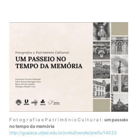
F o t o g r a f i a e P a t r i m ô n i o C u l t u r a l :
um passeio
no tempo da memória
http://guaiaca.ufpel.edu.br/xmlui/handle/prefix/14533