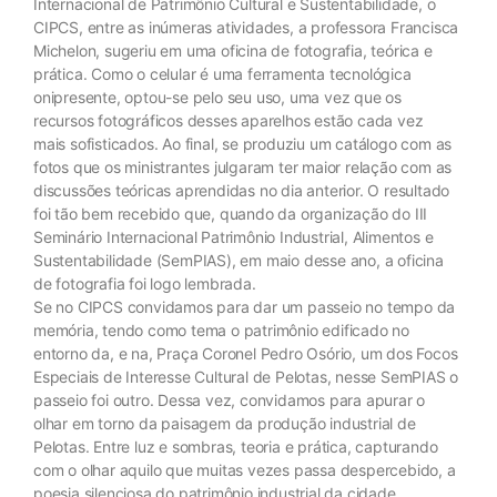
Internacional de Patrimônio Cultural e Sustentabilidade, o
CIPCS, entre as inúmeras atividades, a professora Francisca
Michelon, sugeriu em uma oficina de fotografia, teórica e
prática. Como o celular é uma ferramenta tecnológica
onipresente, optou-se pelo seu uso, uma vez que os
recursos fotográficos desses aparelhos estão cada vez
mais sofisticados. Ao final, se produziu um catálogo com as
fotos que os ministrantes julgaram ter maior relação com as
discussões teóricas aprendidas no dia anterior. O resultado
foi tão bem recebido que, quando da organização do III
Seminário Internacional Patrimônio Industrial, Alimentos e
Sustentabilidade (SemPIAS), em maio desse ano, a oficina
de fotografia foi logo lembrada.
Se no CIPCS convidamos para dar um passeio no tempo da
memória, tendo como tema o patrimônio edificado no
entorno da, e na, Praça Coronel Pedro Osório, um dos Focos
Especiais de Interesse Cultural de Pelotas, nesse SemPIAS o
passeio foi outro. Dessa vez, convidamos para apurar o
olhar em torno da paisagem da produção industrial de
Pelotas. Entre luz e sombras, teoria e prática, capturando
com o olhar aquilo que muitas vezes passa despercebido, a
poesia silenciosa do patrimônio industrial da cidade.